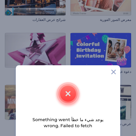
معرض الصور الفورية
شرائح عرض العقارات
دعوة عيد ميلاد ملونة
ترويج نجم النجوم
يوجد شيء ما خطأ Something went
عرض شرائح الصحيفة اليومية
شرائح عرض الصور البسيطة
wrong. Failed to fetch