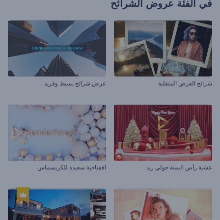
في الفئة
عروض الشرائح
شرائح العرض المتقلبة
عرض شرائح بسيط وفريد
عشية رأس السنة جولي ريد
اففتاحية سعيدة للكريسماس