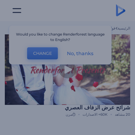
الرئيسية
قوالب
شرائح عرض الزفاف العصري
Would you like to change Renderforest language
to English?
No, thanks
CHANGE
شرائح عرض الزفاف العصري
20
مشاهد
60K+
الاصدارات
مرن