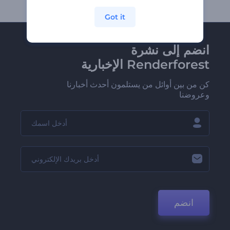
Got it
انضم إلى نشرة
Renderforest الإخبارية
كن من بين أوائل من يستلمون أحدث أخبارنا
وعروضنا
انضم