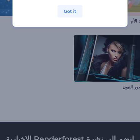
Got it
الأم
أرنب عيد الحب
 النيون
انضم إلى نشرة Renderforest الإخبارية