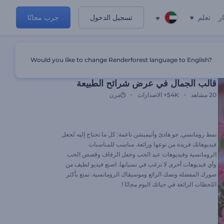
ر
تعلم
تسجيل الدخول
جرب مجانًا
Would you like to change Renderforest language to English?
قالب مميز
قالب الجمال في عرض شرائح الطبيعة
20
مشاهد
54K+
الاصدارات
مرن
نمط رومانسي, جو هادئ وأنيميشن ناعمة: كل ما تحتاج إليه لجعل
فيديوهاتك فريدة من نوعها ورائعة. مناسب للمناسبات
الرومانسية وفيديوهات عيد الحب وحفل الزفاف وقصص الحب
وأي فيديوهات أخرى لا ترغب في نسيانها. اصنع فيديو لطيف من
صورك المفضلة ونصك الرائع وموسيقاك الرومانسية. تمتع بأكثر
اللحظات الرائعة في حياتك اليوم مجانًا !