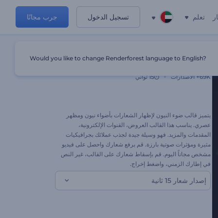
ر
تعلم
تسجيل الدخول
جرب مجانًا
Would you like to change Renderforest language to English?
إظهار شعار بضوء النيون
69K+
الاصدارات
15 ثواني
يتميز قالب ضوء النيون لإظهار الشعارات بأضواء نيون ومظهر
عصري. يناسب هذا القالب العروض، القنوات الإلكترونية،
المقدمات والمزيد. فهو وسيلة جيدة لجذب عملائك بجرافيكيات
مثيرة ومؤثرات صوتية بارزة. قم برفع شعارك واحصل على فيديو
مشخص مجاناً اليوم. قم بإسقاط شعارك على القالب، غير النص
في إطارك الزمني، واضغط إخراج.
إصدار شعار 15 ثانية