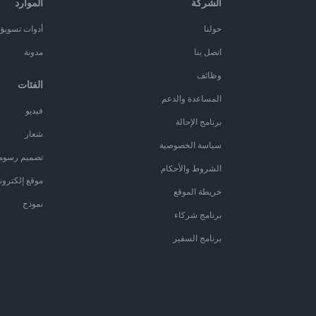
الشركة
الموارد
حولنا
أدوات تسويق ا
اتصل بنا
مدونة
وظائف
الفئات
المساعدة والدعم
فيديو
برنامج الإحالة
شعار
سياسة الخصوصية
تصميم رسوم
الشروط والأحكام
موقع إلكترون
خريطة الموقع
نموذج
برنامج شركاء
برنامج السفير