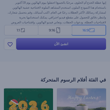
إنها عطلة الخدع أم الحلوى، مرحبًا بالجميع! احتفلوا بيوم الهالوين يوم 31 أكتوبر
باستخدام هذا النموذج الملون. استخدم المشاهد الملونة لافتتاحية عشية الهالوين
لمشاركة رسائلك لأكثر العطلات رعبًا في العام. اكتب أمنياتك، وقم بتحميل شعارك،
وانتظر دقائق للحصول على مقطع فيديو احترافي. يمكنك استخدامها بحرية
لافتتاحيات العطلة، ودعوات الحفلات، وتعاني فيديو الهالوين، وافتتاحيات العروض
التقديمية، وغيرها الكثير من المشروعات. جرب الآن!
1:1
9:16
16:9
انشئ الأن
في الفئة
أفلام الرسوم المتحركة