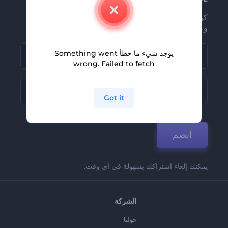
كن من بين أوائل من يستلمون أحدث أخبارنا
وعروضنا
يوجد شيء ما خطأ Something went
wrong. Failed to fetch
Got it
انضم
يمكنك إلغاء اشتراكك بسهولة في أي وقت.
الشركة
حولنا