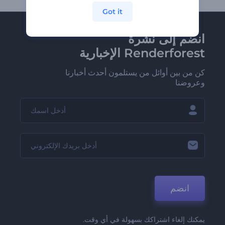
Got it
انضم إلى نشرة
Renderforest الإخبارية
كن من بين أوائل من يستلمون أحدث أخبارنا
وعروضنا
انضم
يمكنك إلغاء اشتراكك بسهولة في أي وقت.