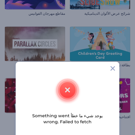
شرائح عرض الألوان الديناميكية
مقاطع مهرجان الفوانيس
بطاقة تهنئة ليوم الطفولة
دوائر اختلاف المنظر
يوجد شيء ما خطأ Something went
افتتاحية عرض شرائح الألوان السائلة
شرائح عرض الزفاف العصري
wrong. Failed to fetch