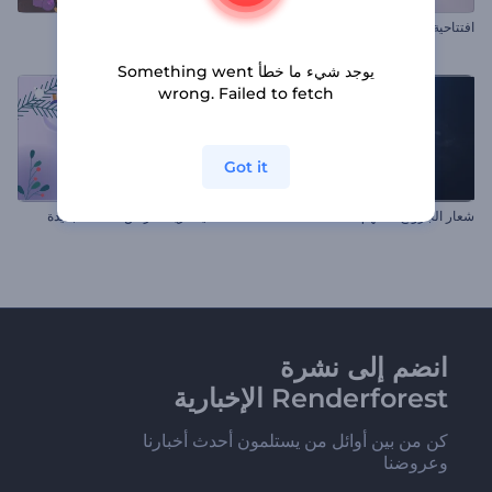
افتتاحية قلوب متساقطة
بطاقة ليلة الكريسماس البريدية
يوجد شيء ما خطأ Something went
wrong. Failed to fetch
Got it
شعار الجرونج الملهم
افتتاحية مريحة لرأس السنة الجديدة
انضم إلى نشرة
Renderforest الإخبارية
كن من بين أوائل من يستلمون أحدث أخبارنا
وعروضنا