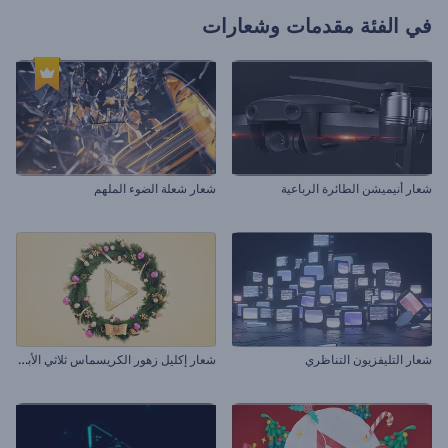
في الفئة
مقدمات وشعارات
شعار أنيميشن الطائرة الرباعية
شعار شعلة الضوء الملهم
ش
عار إكليل زهور الكريسماس ثلاثي الأبعاد
شعار التليفزيون التناظري