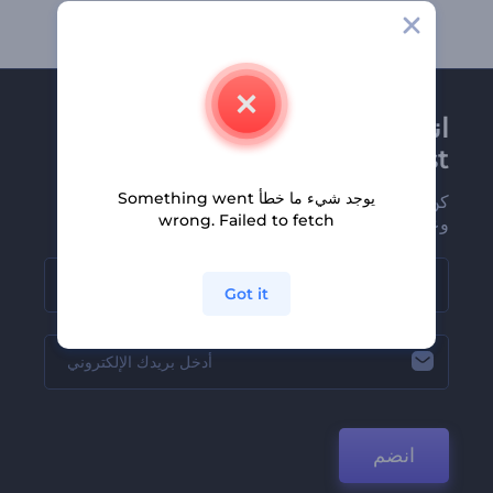
انضم إلى نشرة
Renderforest الإخبارية
يوجد شيء ما خطأ Something went
كن من بين أوائل من يستلمون أحدث أخبارنا
wrong. Failed to fetch
وعروضنا
Got it
انضم