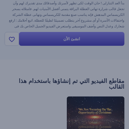
بدأ العد التنازلى ! حان الوقت لكى تظهر لأسرتك وأصدقائك مدى تقديرك لهم وأن
تجعل قالب شرارة تهانى العطلة البراقة يتمنى أفضل الأمنيات لهم. فامتلائه بسحر
الكريسماس المدهش فإنه يناسب صنع مقدمة للكريسماس وتهانى عطلة الشركة
واحتفالات الأسرة أو أى مشروع آخر يتطلب تصميمًا لطيفًا للعطلة. اتبع أحلامك : ارفع
شعارك وعدل النص وأضف الموسيقى واستعرض الفيديو الجميل الخاص بك فى
غضون دقائق قليلة مجانًا مع رندرفورست.
انشئ الأن
مقاطع الفيديو التي تم إنشاؤها باستخدام هذا
القالب