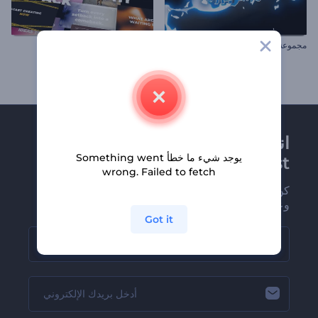
مجموعة العناوين المبتكرة
مجموعة كتابة الخط المتحركة
انضم إلى نشرة
يوجد شيء ما خطأ Something went
Renderforest الإخبارية
wrong. Failed to fetch
كن من بين أوائل من يستلمون أحدث أخبارنا
وعروضنا
Got it