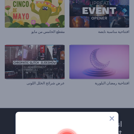
افتتاحية مناسبة نابضة
مقطع الخامس من مايو
افتتاحية رمضان البلورية
عرض شرائح الخلل اللونى
انضم إلى نشرة
Renderforest الإخبارية