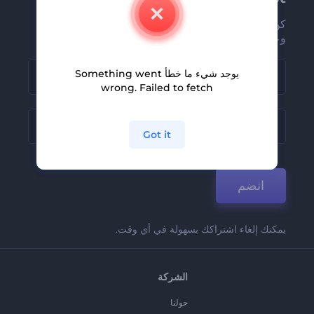
كن من بين أوائل من يستلمون أحدث أخبارنا
وعروضنا
يوجد شيء ما خطأ Something went
wrong. Failed to fetch
Got it
انضم
يمكنك إلغاء اشتراكك بسهولة في أي وقت.
الشركة
حولنا