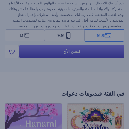
حدد أسلوبك للاحتفال بالهالووين باستخدام افتتاحية الهالوين المرعبة. مقاطع الأشباح
المتحركة، والأجواء المظلمة، والمؤثرات الصوتية المخيفة جميعها مثالية لمشروعاتك
لهذه العطلة المخيفة. اكتب رسالتك المخصصة، وأضف شعارك، واختر المقطع
الموسيقي الأنسب لك من أجل افتتاحية فريدة للهالووين. مثالية لفيديوهات التهنئة
بالمناسبة، ودعوات الحفلات، وإعلانات الفعاليات، وفيديوهات الترويج المخيفة،
وغيرها. ابدأ الآن!
1:1
9:16
16:9
انشئ الأن
في الفئة
فيديوهات دعوات