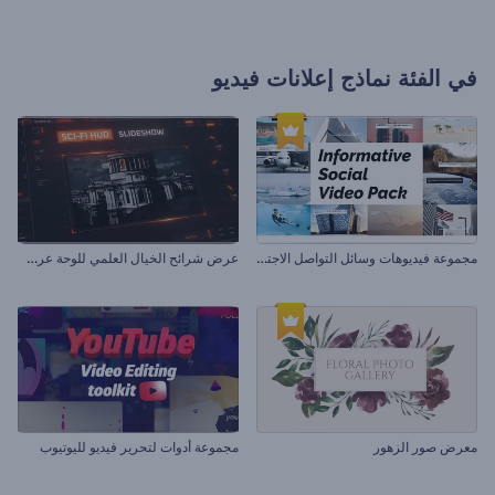
في الفئة
نماذج إعلانات فيديو
م
جموعة فيديوهات وسائل التواصل الاجتماعي الموضوعية
ع
رض شرائح الخيال العلمي للوحة عرض راسية
معرض صور الزهور
مجموعة أدوات لتحرير فيديو لليوتيوب