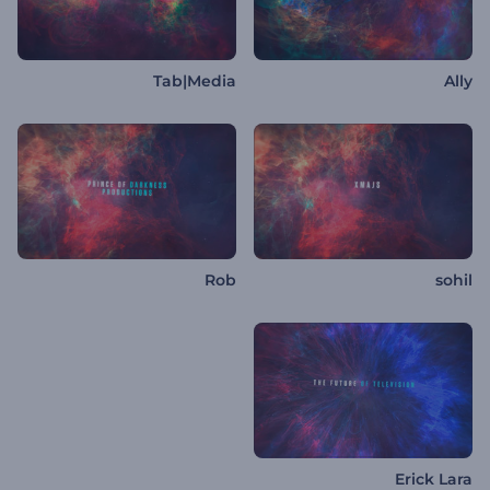
Tab|Media
Ally
Rob
sohil
Erick Lara