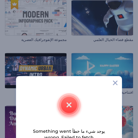
مقطع فضاء الخيال العلمي
مجموعة الإنفوجرافيك العصرية
افتتاحية واقعية لأرنب شم النسيم
مقدمة ديناميكية حضارية
يوجد شيء ما خطأ Something went
wrong. Failed to fetch