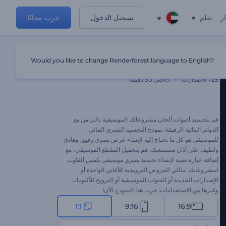
ر
تعلم
تسجيل الدخول
جرب مجانًا
Would you like to change Renderforest language to English?
تجسيد بصري مائي للموسيقى
725
الاصدارات
حتى 30 دقيقة
قم بتجسيد أصوات ألحان مشروعاتك الموسيقية بالتزامن مع
الدوائر المائية الرقيقة. نموذج التجسيد البصري المائي
للموسيقى هو كل ما تحتاج إليه لإنشاء عرض بصري رقيق وهادئ
ولطيف على آذان مستمعيك. قم بتحميل المقطع الموسيقي، مع
إضافة عبارة نصية لإنشاء تجسيد بصري موسيقي يلمس القلوب
لمشروعاتك. مثالي للعروض الترويجية للأغاني الواحدة أو
الإصدارات الجديدة أو القنوات الموسيقية أو الترويج للألبومات
وغيرها من الاستخدامات. جرب هذا النموذج الآن!
1:1
9:16
16:9