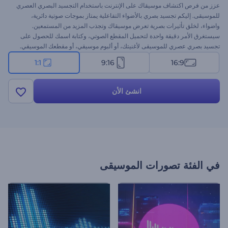
عزز من فرص اكتشاف موسيقاك على الإنترنت باستخدام التجسيد البصري العصري
للموسيقى. إليكم تجسيد بصري بالأضواء التفاعلية يمتاز بموجات صوتية دائرية،
واضواء، لخلق تأثيرات بصرية تعرض موسيقاك وتجذب المزيد من المستمعين.
سيستغرق الأمر دقيقة واحدة لتحميل المقطع الصوتي، وكتابة اسمك للحصول على
تجسيد بصري عصري للموسيقى لأغنيتك، أو ألبوم موسيقي، أو مقطعك الموسيقي.
سيكون مناسبًا بشكل مثالي لموسيقى التكنو والرقص والهيب هبو والعروض
1:1
9:16
16:9
الترويجية الإلكترونية للموسيقى، وحتى العروض الصوتية المباشرة. كن مبدعًا لتأخذ
موسيقاك إلى المستوى التالي بهذا التجسيد البصري القوي. جرب الآن!
انشئ الأن
في الفئة
تصورات الموسيقى