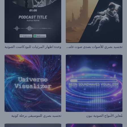
ت
جسيد بصري للأصوات بصدى صوت غامض
وحدة اظهار المرئيات للبودكاست الصوتية
مُعاين الأمواج الصوتية نيون
تجسيد بصري للموسيقى برحلة كونية