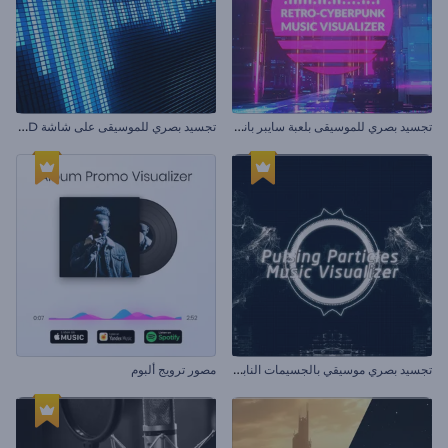
ت
جسيد بصري للموسيقى بلعبة سايبر بانك القديمة
ت
جسيد بصري للموسيقى على شاشة LCD
ت
جسيد بصري موسيقي بالجسيمات النابضة
مصور ترويج ألبوم