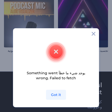
تجسيد مرئي بأشكال النيون النابضة
تجسيد بصري لميكروفون مدونة صوتية
يوجد شيء ما خطأ Something went
wrong. Failed to fetch
انضم إلى نشرة
Renderforest الإخبارية
Got it
كن من بين أوائل من يستلمون أحدث أخبارنا
وعروضنا