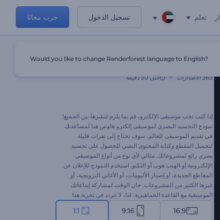
ر
تعلم
تسجيل الدخول
جرب مجانًا
Would you like to change Renderforest language to English?
تجسيد بصري لموسيقى إلكترو هاوس
363
الاصدارات
حتى 30 دقيقة
إذا كنت تحب موسيقى الإلكترو، قم بما يلزم لنشرها بين الجميع!
نموذج التجسيد البصري لموسيقى إلكترو هاوس هنا لمساعدتك
في تقديم الموسيقى للعالم. سوف تحتاج إلى نقرات قليلة
لتحميل المقطع وكتابة المحتوى النصي للحصول على تجسيد
بصري رائع لمشروعاتك. مثالي لأي نوع من أنواع الموسيقى
الإلكترونية أو الهيب هوب أو التكنو. استخدم النموذج للإعلان عن
المقاطع الجديدة، أو إصدار الألبومات، أو الأغاني الترويجية، أو
غيرها الكثير من المشروعات. حان الوقت لمشاركة إبداعاتك
الموسيقية مع القاعدة الجماهيرية. لذا، لا تتردد في تجربة هذا
النموذج الآن!
1:1
9:16
16:9