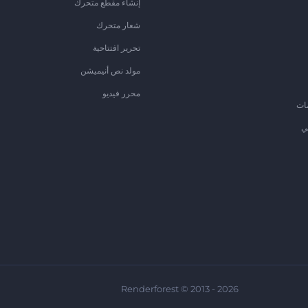
إنشاء مقطع متحرك
شعار متحرك
تحرير افتتاحية
مولد نص أنيميشن
محرر فيديو
ات
ي
Renderforest © 2013 - 2026