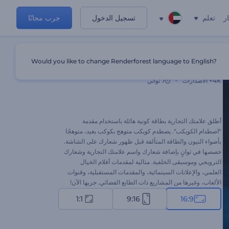
ر
تعلم
تسجيل الدخول
جرب مجانًا
Would you like to change Renderforest language to English?
مقدمة فيلم تحطم الكويكب
4K+
الاصدارات
7 ثواني
أطلق علامتك التجارية بطاقة كونية هائلة باستخدام مقدمة
"اصطدام الكويكب". يصطدم كويكب متوهج بكوكب بعيد، متوهجًا
بأضواء النيون والطاقة المتألقة قبل ظهور شعارك على الشاشة.
خصصها في ثوانٍ بإضافة شعارك واسم علامتك التجارية وشعارك
الترويجي وموسيقى الخلفية. مثالية لمقدمات أفلام الخيال
العلمي، والإعلانات السينمائية، والمقدمات المستقبلية، وقنوات
الألعاب، وغيرها من المشاريع ذات الطابع الفضائي. جربها الآن!
1:1
9:16
16:9