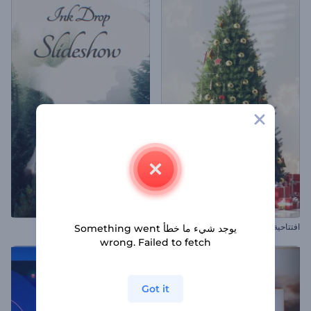
افتتاحية شجرة الكريسماس المزينة
عرض شرائح قطرة الحبر
يوجد شيء ما خطأ Something went
wrong. Failed to fetch
Got it