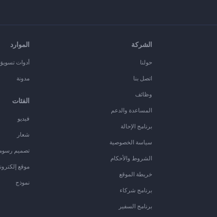
الشركة
الموارد
حولنا
أدوات تسويق ا
اتصل بنا
مدونة
وظائف
الفئات
المساعدة والدعم
فيديو
برنامج الإحالة
شعار
سياسة الخصوصية
تصميم رسوم
الشروط والأحكام
موقع إلكترون
خريطة الموقع
نموذج
برنامج شركاء
برنامج السفير