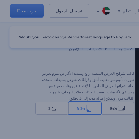
ر
تعلم
تسجيل الدخول
جرب مجانًا
Would you like to change Renderforest language to English?
شرائح العرض المتقلبة
20
مشاهد
19K+
الاصدارات
مرن
قالب شرائح العرض المتقلبة رائع ومتعدد الأغراض يقوم بعرض
صورك بأنيميشن تقليب أنيق وفراغات نصوص بسيطة. استخدم
صانع شرائح العرض الخاص بنا لإنشاء فيديوهات جميلة مع
موسيقى لألبومات السفر، العائلة، حفلات الزفاف والمزيد.
القالب مرن ويمكن إطالة مدته إلى 3 دقائق.
1:1
9:16
16:9