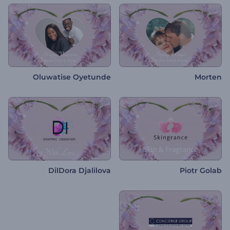
Oluwatise Oyetunde
Morten
DilDora Djalilova
Piotr Golab