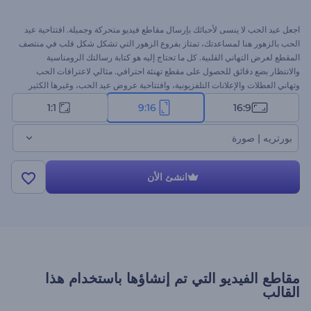
اجعل عيد الحب لا ينسى لأحبائك بإرسال مقاطع فيديو متحركة وجميلة. افتتاحية عيد
الحب بالزهور هنا لمساعدتك، تمتاز بفروع الزهور التي تشكل شكل قلب في منتصف
المقطع لعرض التهاني القلبية. كل ما تحتاج إليه هو كتابة رسالتك الرومناسية
والانتظار بضع دقائق للحصول على مقطع تهنئة احترافي. مثالي لاعترافات الحب
وتهاني العطلات والإعلانات التلفزيونية، وافتتاحية عروض عيد الحب، وغيرها الكثير
من المشروعات. قم بإنشاء مقطع فيديو عيد الحب الفريد الخاص بك واجعل يوم
1:1
9:16
16:9
حبيبك لا ينسى. جرب لآن!
بورتريه | صورة
انشئ الأن
مقاطع الفيديو التي تم إنشاؤها باستخدام هذا
القالب