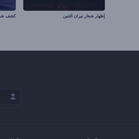
إظهار شعار نيران التنين
كشف شعار