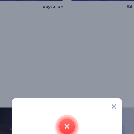
beytullah
Bil