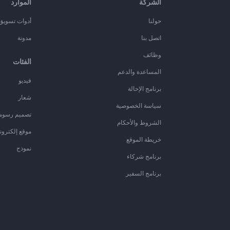
الشركة
الموارد
حولنا
أدوات تسويق ا
اتصل بنا
مدونة
وظائف
الفئات
المساعدة والدعم
فيديو
برنامج الإحالة
شعار
سياسة الخصوصية
تصميم رسوم
الشروط والأحكام
موقع إلكترون
خريطة الموقع
نموذج
برنامج شركاء
برنامج السفير