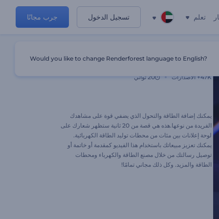
ر
تعلم
تسجيل الدخول
جرب مجانًا
Would you like to change Renderforest language to English?
شعار محطة لوحة الإعلانات الملهم
47K+
الاصدارات
20 ثواني
يمكنك إضافة الطاقة والتحول الذي يضفي قوة على مشاهدك
الفريدة من نوعها.هذه هي قصة من 20 ثانية ستظهر شعارك على
لوحة إعلانات بين مئات من محطات توليد الطاقة الكهربائية.
يمكنك تعزيز مبيعاتك باستخدام هذا الفيديو كمقدمة أو خاتمة أو
توصيل رسالتك من خلال مصنع الطاقة والكهرباء ومحطات
الطاقة والمزيد. وكل ذلك مجاني تمامًا!