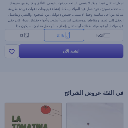
اجعل احتفال عيد الميلاد لا ينسى باستخدام دعوات توحي بالتألق والإثارة بين ضيوقك.
باستخدام نموذج دعوة حفل عيد الميلاد، يمكنك إنشاء فيديوهات دعوات فريدة بطريقة
مثالية من أجل مناسبة وحفل لا ينسى. خصص دعواتك، من المحتوى والنصي وتفاصيل
الحفل إلى الصور ومقاطع الموسيقى، لتناسب أسلوب وأجواء حفلتك. سواء كان حفل
عيد ميلادك أو عيد ميلاد طفلك، أو احتفال بإنجاز ما، أو حفل مفاجئ، سيكون هذا
النموذج مثاليًا لتلبية احتياجاتك. ابدأ الآن واجعل احتفالك علامة مميزة لا تنسى!
1:1
9:16
16:9
انشئ الأن
في الفئة
عروض الشرائح