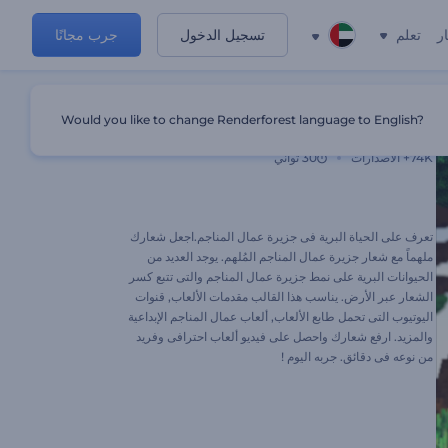
ر
تعلم
تسجيل الدخول
جرب مجانًا
Would you like to change Renderforest language to English?
كشف شعار بتصميم ماينكرافت
74K+
الاصدارات
30 ثواني
تعرف على الحياة البرية فى جزيرة عمال المناجم.اجعل شعارك
ملهماً مع شعار جزيرة عمال المناجم المُلهم. يوجد العديد من
الحيوانات البرية على نمط جزيرة عمال المناجم والتى تتبع كسر
الشعار عبر الأرض. يناسب هذا القالب مقدمات الألعاب, قنوات
اليوتيوب التى تحمل طابع الألعاب, ألعاب عمال المناجم الإبداعية
والمزيد. ارفع شعارك واحصل على فيديو ألعاب احترافى وفريد
من نوعه فى دقائق. جربه اليوم !