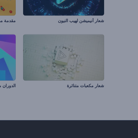
شعار أنيميشن لهيب النيون
مقدمة مصا
شعار مكعبات متناثرة
الدوران م