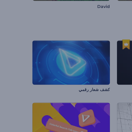
David
كشف شعار رقمي