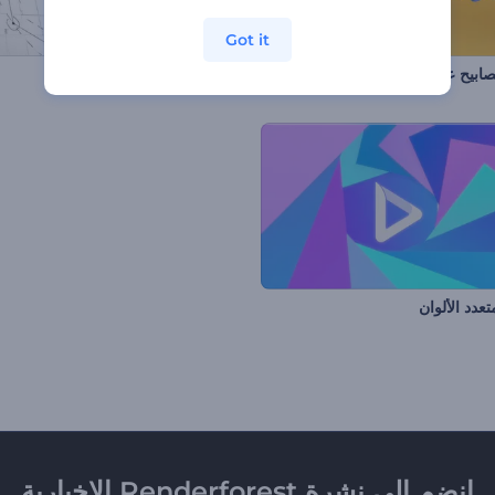
Got it
بيح عيد الميلاد النابضة بالحياة
شعار المعماري
تعدد الألوان
انضم إلى نشرة Renderforest الإخبارية