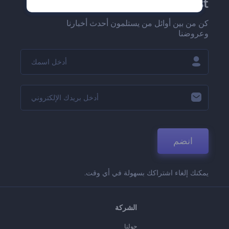
Renderforest الإخبارية
كن من بين أوائل من يستلمون أحدث أخبارنا
وعروضنا
انضم
يمكنك إلغاء اشتراكك بسهولة في أي وقت.
الشركة
حولنا