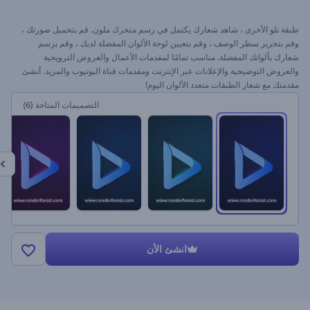
طبقة تلو الأخرى ، شاهد شعارك يكتمل في رسم متحرك ملون. قم بتحميل صورتك ،
وقم بتحرير سطر الوصف ، وقم بتعيين لوحة الألوان المفضلة لديك ، وقم برسم
شعارك بألوانك المفضلة. مناسب تمامًا لمقدمات الأعمال والعروض الترويجية
والعروض التوضيحية والإعلانات عبر الإنترنت ومقدمات قناة اليوتيوب والمزيد. أنشئ
مقدمتك مع شعار الطبقات متعدد الألوان اليوم!
التصميمات المتاحة
(6)
انشئ الأن