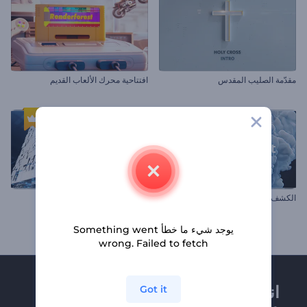
مقدّمة الصليب المقدس
افتتاحية محرك الألعاب القديم
الكشف عن شعار يظهر عبر الدخان
شعار المكعب الإلكتروني الملهم
يوجد شيء ما خطأ Something went
wrong. Failed to fetch
انضم إلى نشرة
Got it