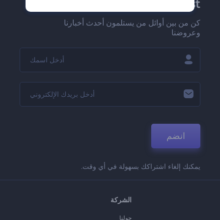
Renderforest الإخبارية
كن من بين أوائل من يستلمون أحدث أخبارنا
وعروضنا
انضم
يمكنك إلغاء اشتراكك بسهولة في أي وقت.
الشركة
حولنا