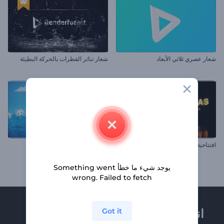
شعار عصري ثلاثي الأبعاد
شعار تناثر القطرات بالحركة البطيئة
افتتاحية شجرة لامعة عملية
افتتاحية واقعية لأرنب شم النسيم
يوجد شيء ما خطأ Something went
wrong. Failed to fetch
انضم إلى نشرة
Got it