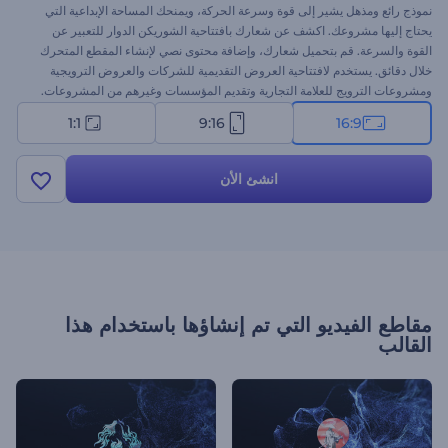
نموذج رائع ومذهل يشير إلى قوة وسرعة الحركة، ويمنحك المساحة الإبداعية التي
يحتاج إليها مشروعك. اكشف عن شعارك بافتتاحية الشوريكن الدوار للتعبير عن
القوة والسرعة. قم بتحميل شعارك، وإضافة محتوى نصي لإنشاء المقطع المتحرك
خلال دقائق. يستخدم لافتتاحية العروض التقديمية للشركات والعروض الترويجية
ومشروعات الترويج للعلامة التجارية وتقديم المؤسسات وغيرهم من المشروعات.
جرب الآن!
1:1
9:16
16:9
انشئ الأن
مقاطع الفيديو التي تم إنشاؤها باستخدام هذا
القالب