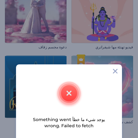
فيديو تهنئة مها شيفراتري
دعوة مجسم زفاف
يوجد شيء ما خطأ Something went
كشف شعار قلوب عيد الحب
ريلز رمضان المتحركة
wrong. Failed to fetch