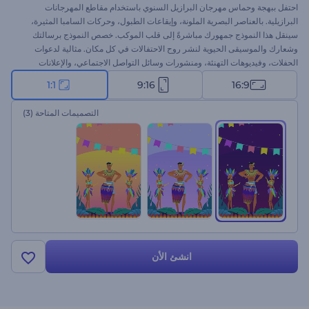
احتفل ببهجة وحماس مهرجان البرازيل السنوي باستخدام مقاطع المهرجانات
البرازيلية. بالعناصر البصرية الملونة، وإيقاعات الطبول، وحركات السامبا المثيرة،
سينقل هذا النموذج جمهورك مباشرةً إلى قلب الموكب. خصص النموذج برسالتك
وشعارك والموسيقى الحيوية لنشر روح الاحتفالات في كل مكان. مثالية لدعوات
الحفلات، وفيديوهات التهنئة، ومنشورات وسائل التواصل الاجتماعي، والإعلانات
الاحتفالية، والاحتفالات من أي نوع. ابدأ الآن!
1:1
9:16
16:9
التصميمات المتاحة
(3)
انشئ الأن