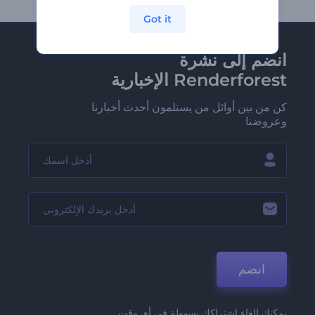
Got it
انضم إلى نشرة
Renderforest الإخبارية
كن من بين أوائل من يستلمون أحدث أخبارنا
وعروضنا
انضم
يمكنك إلغاء اشتراكك بسهولة في أي وقت.