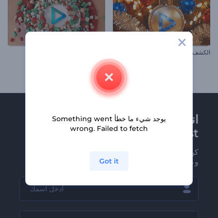
الكشف عن شعار سانتا السحري
شعار التفاف شكل ثلاثي الأبعاد
انضم إلى نشرة
يوجد شيء ما خطأ Something went
wrong. Failed to fetch
Renderforest الإخبارية
كن من بين أوائل من يستلمون أحدث أخبارنا
Got it
وعروضنا