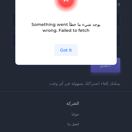
وعروضنا
يوجد شيء ما خطأ Something went
wrong. Failed to fetch
Got it
انضم
يمكنك إلغاء اشتراكك بسهولة في أي وقت.
الشركة
حولنا
اتصل بنا