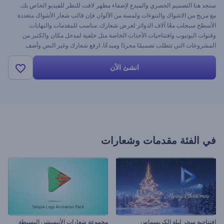
ستجد هنا التصميم الحصري والمبدع لإضفاء مظهر لافت للنظر للفيديو الخاص بك.
مع مزيج من الاشواك والنتوءات ولمسة من الألوان فإن قالب شعار الأشواك متعددة
الأسطح سيجلب معًا آلاف الدوائر لعرض شعارك. مناسب للمقدمات والنهايات
وقنوات اليوتيوب وافتتاحيات الأحداث الخاصة مثل خلفية لمدخل مكان والكثير من
المشروعات التي تتطلب تصميمًا مجردًا ومبدعًا. ارفع شعارك وغير النص وأضف
الموسيقى لكي تصنع الفيديو الخاص بك اليوم مجانًا !
انشئ الأن
في الفئة
مقدمات وشعارات
افتتاحية سحر ليلة الكريسماس
مجموعة شعارات الأنيميشن البسيطة