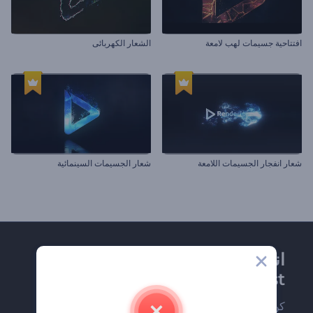
افتتاحية جسيمات لهب لامعة
الشعار الكهربائى
شعار انفجار الجسيمات اللامعة
شعار الجسيمات السينمائية
انضم إلى نشرة
Renderforest الإخبارية
كن من بين أوائل من يستلمون أحدث أخبارنا