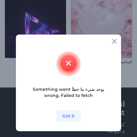
افتتاحية قلوب متساقطة
افتتاحية أضواء نيون فايس سيتي
يوجد شيء ما خطأ Something went
wrong. Failed to fetch
انضم إلى نشرة
Renderforest الإخبارية
Got it
كن من بين أوائل من يستلمون أحدث أخبارنا
وعروضنا