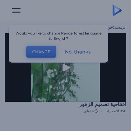
الرئيسية
قوالب
افتتاحية تصميم الزهور
Would you like to change Renderforest language
to English?
No, thanks
CHANGE
افتتاحية تصميم الزهور
958
الاصدارات
12 ثواني