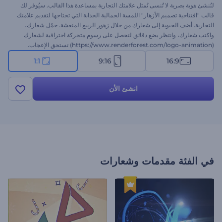
لنُنشئ هوية بصرية لا تُنسى تُمثل علامتك التجارية بمساعدة هذا القالب. سيُوفر لك
قالب "افتتاحية تصميم الأزهار" اللمسة الجمالية الجذابة التي تحتاجها لتقديم علامتك
التجارية. أضف الحيوية إلى شعارك من خلال زهور الربيع المنعشة. حمّل شعارك،
واكتب شعارك، وانتظر بضع دقائق لتحصل على رسوم متحركة احترافية لشعارك
(https://www.renderforest.com/logo-animation) تستحق الإعجاب.
مثالي لاستوديوهات تصميم الأزهار، وعروض متاجر الزهور، وعروض شركات تنظيم
1:1
9:16
16:9
حفلات الزفاف، وغيرها الكثير. جرّبه الآن!
انشئ الأن
في الفئة
مقدمات وشعارات