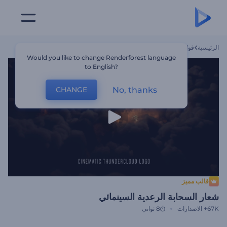
الرئيسية
قوالب
شعار السحابة الرعدية السينمائي
Would you like to change Renderforest language
to English?
No, thanks
CHANGE
قالب مميز
شعار السحابة الرعدية السينمائي
67K+
الاصدارات
8 ثواني