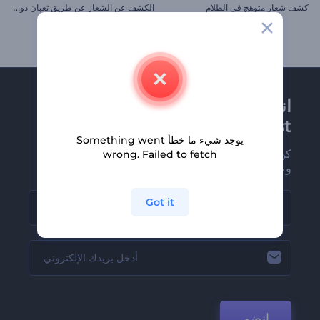
ا
لكشف عن الشعار عن طريق ثعبان ذو تقنية عالية
كشف شعار متوهج في الظلام
انضم إلى نشرة
Renderforest الإخبارية
يوجد شيء ما خطأ Something went
كن من بين أوائل من يستلمون أحدث أخبارنا
wrong. Failed to fetch
وعروضنا
Got it
انضم