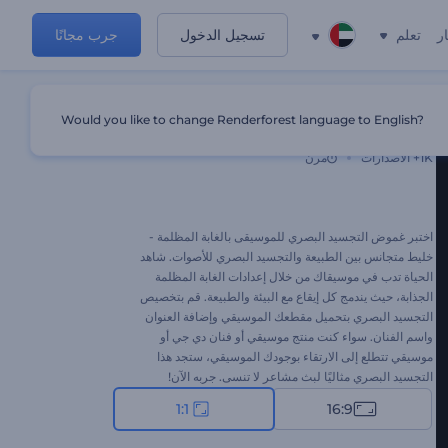
ر
تعلم
تسجيل الدخول
جرب مجانًا
Would you like to change Renderforest language to English?
تجسيد بصري للموسيقى بالغابة المظلمة
1K+
الاصدارات
مرن
اختبر غموض التجسيد البصري للموسيقى بالغابة المظلمة -
خليط متجانس بين الطبيعة والتجسيد البصري للأصوات. شاهد
الحياة تدب في موسيقاك من خلال إعدادات الغابة المظلمة
الجذابة، حيث يندمج كل إيقاع مع البيئة والطبيعة. قم بتخصيص
التجسيد البصري بتحميل مقطعك الموسيقي وإضافة العنوان
واسم الفنان. سواء كنت منتج موسيقي أو فنان دي جي أو
موسيقي تتطلع إلى الارتقاء بوجودك الموسيقي، ستجد هذا
التجسيد البصري مثاليًا لبث مشاعر لا تنسى. جربه الآن!
1:1
16:9