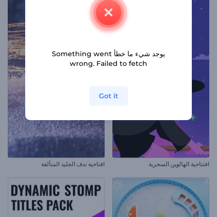
يوجد شيء ما خطأ Something went
wrong. Failed to fetch
Got it
افتتاحية الهالوين السحرية
افتاحية ندف الجليد المتألقة