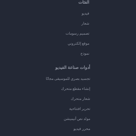
الفئات
فيديو
شعار
تصميم رسومات
موقع إلكتروني
نموذج
أدوات صناعة الفيديو
تجسيد بصري للموسيقى مجانًا
إنشاء مقطع متحرك
شعار متحرك
تحرير افتتاحية
مولد نص أنيميشن
محرر فيديو