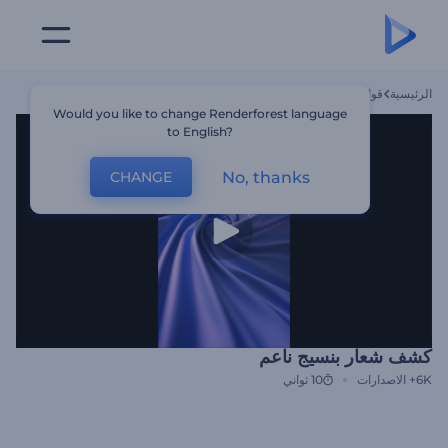
الرئيسية
قوالب
كشف شعار بنسيج ناعم
Would you like to change Renderforest language
to English?
No, thanks
CHANGE
كشف شعار بنسيج ناعم
6K+
الاصدارات
10 ثواني