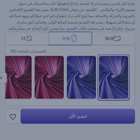
نقدم لكم فيديو رسوم متحركة مُصمم بإبداع لتتفوقوا على منافسيكم في سوق
تصميم الأزياء والملابس - الكشف عن شعار Soft Cloth. يتميز هذا الفيديو الافتتاحي
بالمرونة والحركة والأصالة، مما يُتيح لكم ترك انطباع دائم لدى عملائكم وبيع خدماتكم
أو منتجاتكم بسهولة. يتميز هذا الفيديو بخمسة أنماط ألوان، وقماش أنيق يتحرك
بمرونة، وكرة أرضية في منتصف قالب الفيديو، مما يضمن لكم النجاح في مشاريعكم.
مثالي لاستوديوهات الخياطة، وماركات ملابس الموضة، وخدمات التصميم الشخصي،
1:1
9:16
16:9
وغيرها الكثير من المشاريع ذات الصلة. جرّبوه الآن!
التصميمات المتاحة
(10)
انشئ الأن