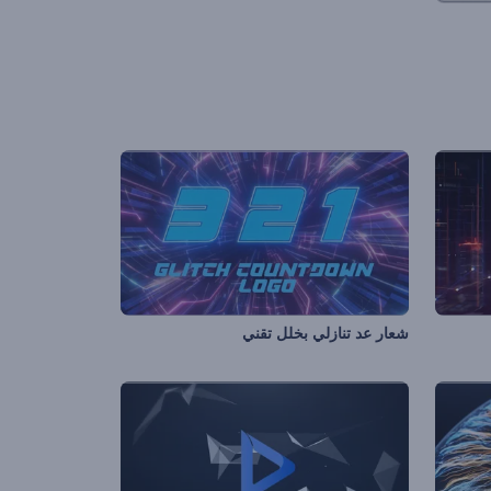
شعار عد تنازلي بخلل تقني