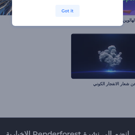
Got it
الهالوين السحرية
افتتاحية عين واقعية
 شعار الانفجار الكوني
انضم إلى نشرة Renderforest الإخبارية