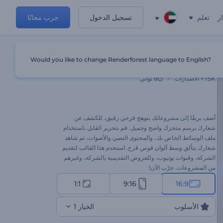
ر
تعلم
تسجيل الدخول
جرب مجانًا
Would you like to change Renderforest language to English?
شعار قزحي واضح
75K+
الاصدارات
8 ثواني
أضف بريقًا إلى مشروعاتك بتوهج قزحي رقيق، للكشف عن
شعارك برسم متحرك واضح وجميل. قم بتحرير القابل باستخدام
ملف الوسائط الخاص بك، والمحتوى النصي والأصوات، ثم شاهد
شعارك يتألق وسط ألوان قوس قزح. استخدم هذا القالب لتقديم
الشركة، وقنوات يوتيوب، وللعروض التقديمية بالشركة، وغيرهم
من المشروعات. جرّب الآن!
1:1
9:16
16:9
الأسلوب
الخيار 1