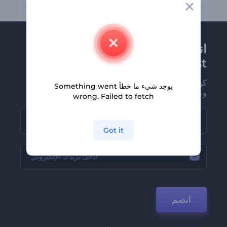
انضم إلى نشرة
Renderforest الإخبارية
كن من بين أوائل من يستلمون أحدث أخبارنا
يوجد شيء ما خطأ Something went
وعروضنا
wrong. Failed to fetch
Got it
انضم