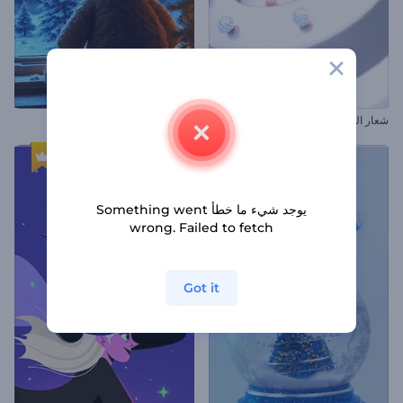
شعار الكرة المكسورة الملهم
افتتاحية دببة الكريسماس
يوجد شيء ما خطأ Something went
wrong. Failed to fetch
Got it