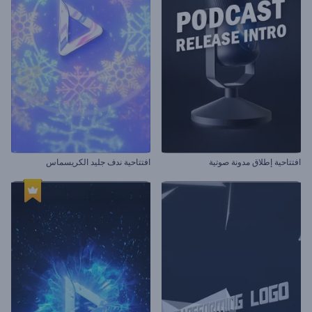
افتتاحية إطلاق مدونة صوتية
افتتاحية ندف جليد الكريسماس