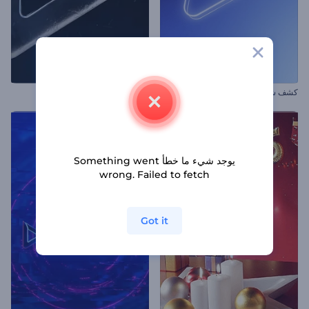
كشف شعار بإضاءة أنيقة
افتتاحية سينمائية مظلمة
يوجد شيء ما خطأ Something went
wrong. Failed to fetch
Got it