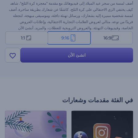
أضف لمسة من سحر عيد الميلاد إلى فيديوهاتك مع مقدمة "معجزة كرة الثلج". شاهد
كيف يختفي الزي الاحتفالي على كرة الثلج، كاشفًا عن شعارك بطريقة ساحرة. أضف
لمسة شخصية مميزة إليه بشعارك، ورسائل تهنئة دافئة، وموسيقى مبهجة، لتجعله
فريدًا من نوعه. مثالي لعروض العلامات التجارية الاحتفالية، وإعلانات العروض
الخاصة، وفيديوهات التهنئة، والعروض الترويجية للعطلات، والمزيد. أنشئ الآن
وشارك روعة العيد في ثوانٍ!
1:1
9:16
16:9
انشئ الأن
في الفئة
مقدمات وشعارات