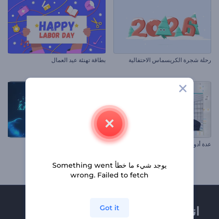
رحلة شجرة الكريسماس الاحتفالية
بطاقة تهنئة عيد العمال
عدة أدوات عرض الشركة
شظايا المتفجرات
يوجد شيء ما خطأ Something went
wrong. Failed to fetch
Got it
انضم إلى نشرة