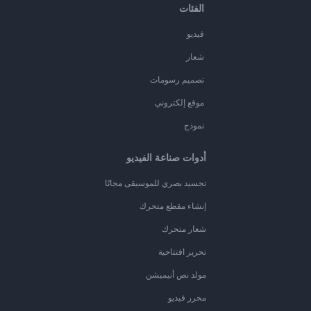
الفئات
فيديو
شعار
تصميم رسومات
موقع إلكتروني
نموذج
أدوات صناعة الفيديو
تجسيد بصري للموسيقى مجانًا
إنشاء مقطع متحرك
شعار متحرك
تحرير افتتاحية
مولد نص أنيميشن
محرر فيديو