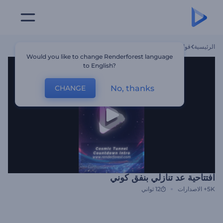
الرئيسية
قوالب
افتتاحية عد تنازلي بنفق كوني
Would you like to change Renderforest language
to English?
No, thanks
CHANGE
افتتاحية عد تنازلي بنفق كوني
5K+
الاصدارات
12 ثواني