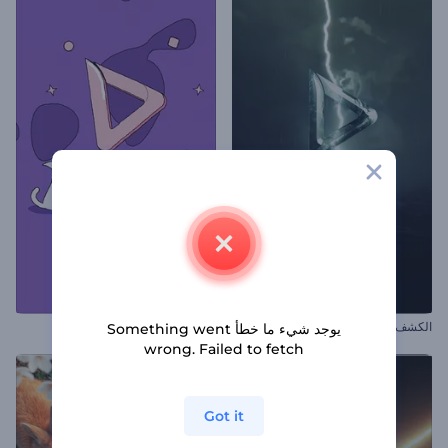
الكشف عن شعار العاصفة الغاضبة
افتتاحية كيتي الكارتونية
يوجد شيء ما خطأ Something went
wrong. Failed to fetch
Got it