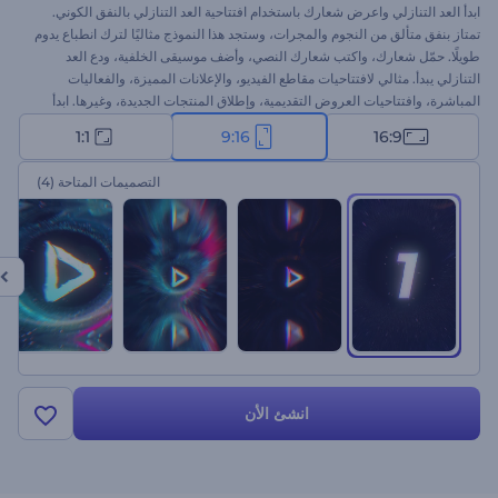
ابدأ العد التنازلي واعرض شعارك باستخدام افتتاحية العد التنازلي بالنفق الكوني.
تمتاز بنفق متألق من النجوم والمجرات، وستجد هذا النموذج مثاليًا لترك انطباع يدوم
طويلًا. حمّل شعارك، واكتب شعارك النصي، وأضف موسيقى الخلفية، ودع العد
التنازلي يبدأ. مثالي لافتتاحيات مقاطع الفيديو، والإعلانات المميزة، والفعاليات
المباشرة، وافتتاحيات العروض التقديمية، وإطلاق المنتجات الجديدة، وغيرها. ابدأ
الآن ودع مشروعاتك تتميز!
1:1
9:16
16:9
التصميمات المتاحة
(4)
انشئ الأن