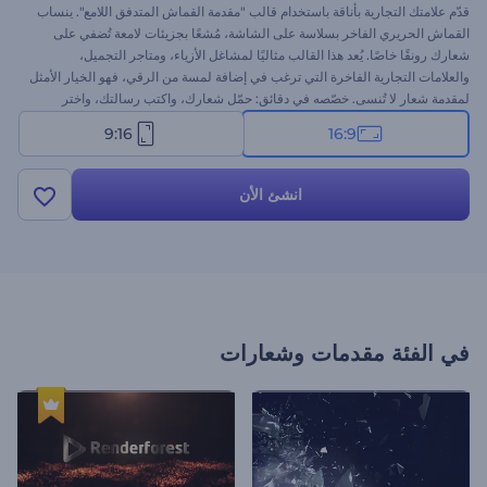
قدّم علامتك التجارية بأناقة باستخدام قالب "مقدمة القماش المتدفق اللامع". ينساب
القماش الحريري الفاخر بسلاسة على الشاشة، مُشعًا بجزيئات لامعة تُضفي على
شعارك رونقًا خاصًا. يُعد هذا القالب مثاليًا لمشاغل الأزياء، ومتاجر التجميل،
والعلامات التجارية الفاخرة التي ترغب في إضافة لمسة من الرقي، فهو الخيار الأمثل
لمقدمة شعار لا تُنسى. خصّصه في دقائق: حمّل شعارك، واكتب رسالتك، واختر
موسيقى الخلفية. جرّبه الآن!
9:16
16:9
انشئ الأن
في الفئة
مقدمات وشعارات