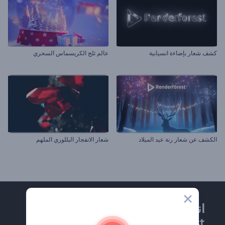
كشف شعار بإضاءة انسيابية
عالم ثلج الكريسماس السحري
الكشف عن شعار رنة عيد الميلاد
شعار الانفجار البللوري الملهم
انضم إلى نشرة
Renderforest الإخبارية