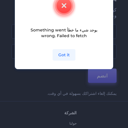
كن من بين أوائل من يستلمون أحدث أخبارنا
وعروضنا
يوجد شيء ما خطأ Something went
wrong. Failed to fetch
Got it
انضم
يمكنك إلغاء اشتراكك بسهولة في أي وقت.
الشركة
حولنا