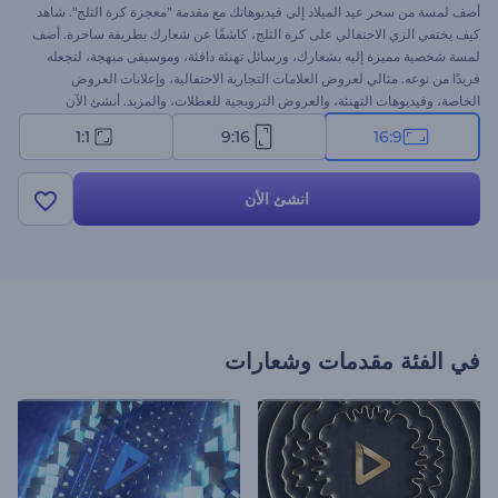
أضف لمسة من سحر عيد الميلاد إلى فيديوهاتك مع مقدمة "معجزة كرة الثلج". شاهد
كيف يختفي الزي الاحتفالي على كرة الثلج، كاشفًا عن شعارك بطريقة ساحرة. أضف
لمسة شخصية مميزة إليه بشعارك، ورسائل تهنئة دافئة، وموسيقى مبهجة، لتجعله
فريدًا من نوعه. مثالي لعروض العلامات التجارية الاحتفالية، وإعلانات العروض
الخاصة، وفيديوهات التهنئة، والعروض الترويجية للعطلات، والمزيد. أنشئ الآن
وشارك روعة العيد في ثوانٍ!
1:1
9:16
16:9
انشئ الأن
في الفئة
مقدمات وشعارات