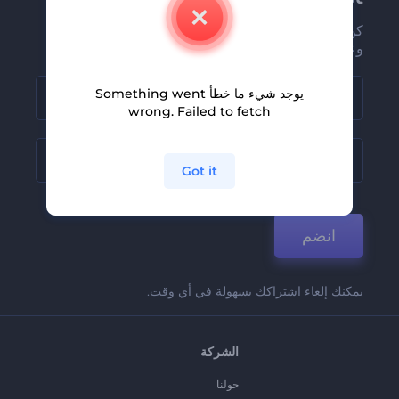
كن من بين أوائل من يستلمون أحدث أخبارنا
وعروضنا
يوجد شيء ما خطأ Something went
wrong. Failed to fetch
Got it
انضم
يمكنك إلغاء اشتراكك بسهولة في أي وقت.
الشركة
حولنا