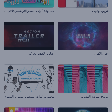
م
جموعة أدوات الفيديو التوضيحي ثلاثي الأبعاد
ترويج يوتيوب
حول الكون
عناوين لأفلام الحركة
ترويج الموضة العصرية
مجموعة أدوات أنيميشن السبورة البيضاء