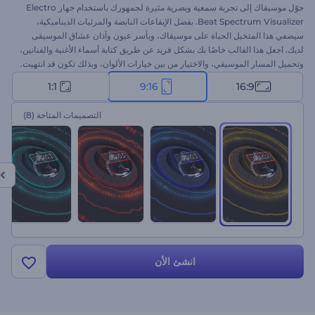
حوّل موسيقاك إلى تجربة سمعية وبصرية مثيرة لجمهورك باستخدام جهاز Electro
Beat Spectrum Visualizer. بفضل الإيقاعات النابضة والمرئيات الديناميكية،
سيضفي هذا المتخيل الحياة على موسيقاك، ويأسر عيون وآذان عشاق الموسيقى
لديك. اجعل هذا القالب خاصًا بك بشكل فريد عن طريق كتابة أسماء الأغنية والفنانين،
وتحميل المسار الموسيقي، والاختيار من بين خيارات الألوان، وبذلك تكون قد انتهيت.
مثالي لمقاطع الفيديو الموسيقية والعروض الحية والعروض الترويجية للموسيقى
1:1
9:16
16:9
على وسائل التواصل الاجتماعي، فهو يوفر طريقة فريدة لعرض مقطوعاتك
الموسيقية. ابدأ اليوم!
التصميمات المتاحة
(8)
انشئ الأن