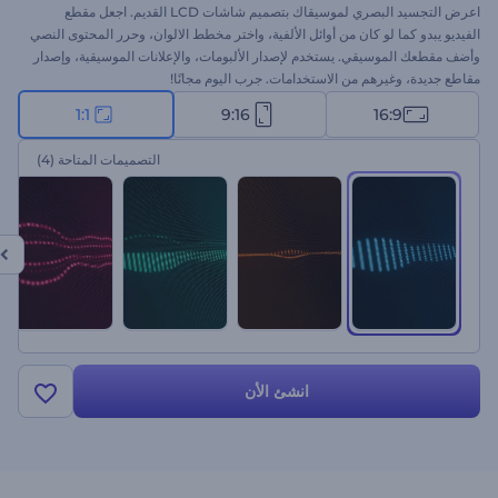
اعرض التجسيد البصري لموسيقاك بتصميم شاشات LCD القديم. اجعل مقطع
الفيديو يبدو كما لو كان من أوائل الألفية، واختر مخطط الالوان، وحرر المحتوى النصي
وأضف مقطعك الموسيقي. يستخدم لإصدار الألبومات، والإعلانات الموسيقية، وإصدار
مقاطع جديدة، وغيرهم من الاستخدامات. جرب اليوم مجانًا!
1:1
9:16
16:9
التصميمات المتاحة
(4)
انشئ الأن