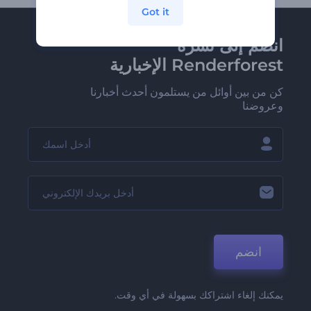
Got it
انضم إلى نشرة
Renderforest الإخبارية
كن من بين أوائل من يستلمون أحدث أخبارنا
وعروضنا
انضم
يمكنك إلغاء اشتراكك بسهولة في أي وقت.