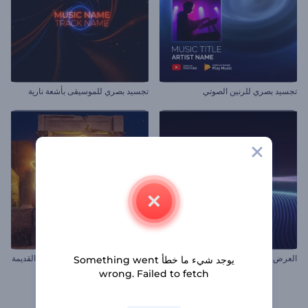
تجسيد بصري للرنين الصوتي
تجسيد بصري للموسيقى بأشعة نارية
العرض المرئي للموجات المنومة
تجسيد بصري للموسيقى بالأطلال القديمة
يوجد شيء ما خطأ Something went
wrong. Failed to fetch