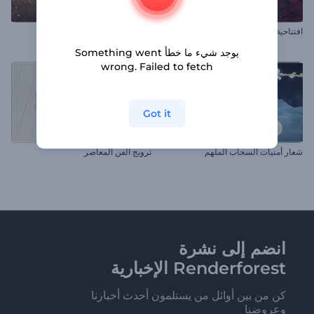
افتتاحية إطار صور الحب
شرارة تهانى العطلة البراقة
يوجد شيء ما خطأ Something went
wrong. Failed to fetch
Got it
شعار أمنيات السحاب الملهم
ترويج الفن المعاصر
انضم إلى نشرة
Renderforest الإخبارية
كن من بين أوائل من يستلمون أحدث أخبارنا
وعروضنا