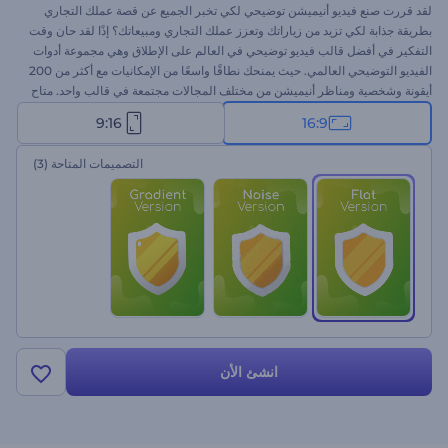
لقد قررت صنع فيديو أنيميشن توضيحي لكي تخبر الجميع عن قصة عملك التجاري
بطريقة جذابة لكي تزيد من زياراتك وتعزز عملك التجاري ومبيعاتك؟ إذًا لقد حان وقت
التفكير في أفضل قالب فيديو توضيحي في العالم على الإطلاق وهي مجموعة أدوات
الفيديو التوضيحي العالمي. حيث يمنحك نطاقًا واسعًا من الإمكانيات مع أكثر من 200
أيقونة وشخصية ومناظر أنيميشن من مختلف المجالات مجتمعة في قالب واحد. متاح
بثلاثة أنماط مع أكثر من 5 انتقالات ديناميكية وبذلك فإن هذا القالب فائق الوظيفة هو
9:16
16:9
ابتكار حقيقي من حيث التصميم. جربه اليوم فإنه يستحق التجربة!
التصميمات المتاحة
(3)
انشئ الأن