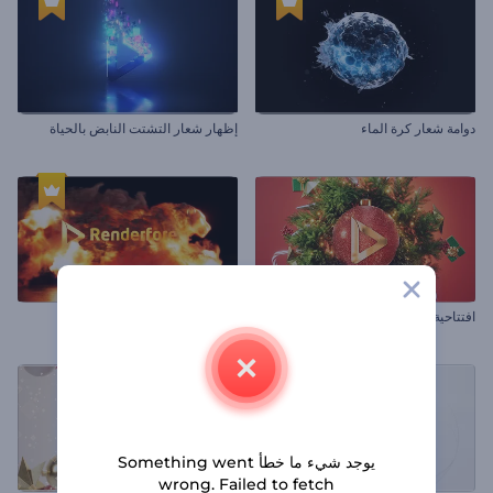
دوامة شعار كرة الماء
إظهار شعار التشتت النابض بالحياة
افتتاحية كرة الكريسماس الاحتفالية
افتتاحية الفهد الناري السريع
يوجد شيء ما خطأ Something went
wrong. Failed to fetch