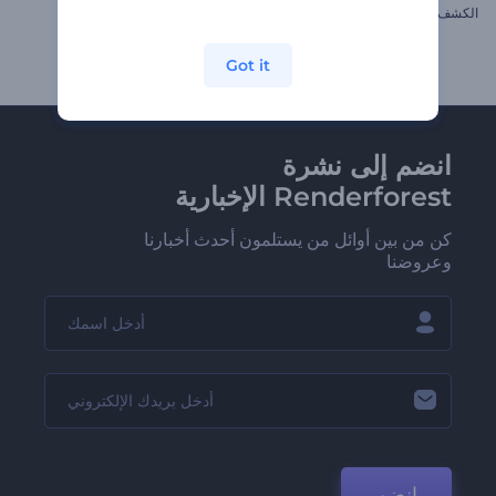
الكشف عن الشعار بدوران نصف كرة
افتتاحية زينات الكريسماس
Got it
انضم إلى نشرة
Renderforest الإخبارية
كن من بين أوائل من يستلمون أحدث أخبارنا
وعروضنا
انضم