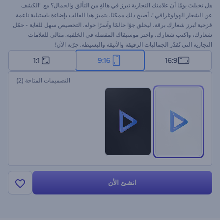
هل تخيلتَ يومًا أن علامتك التجارية تبرز في هالةٍ من التألق والجمال؟ مع "الكشف
عن الشعار الهولوغرافي"، أصبح ذلك ممكنًا. يتميز هذا القالب بإضاءة باستيلية ناعمة
قزحية تُبرز شعارك برقة، ليخلق جوًا حالمًا وآسرًا حوله. التخصيص سهل للغاية - حمّل
شعارك، واكتب شعارك، واختر موسيقاك المفضلة في الخلفية. مثالي للعلامات
التجارية التي تُقدّر الجماليات الرقيقة والأنيقة والبسيطة. جرّبه الآن!
1:1
9:16
16:9
التصميمات المتاحة
(2)
انشئ الأن