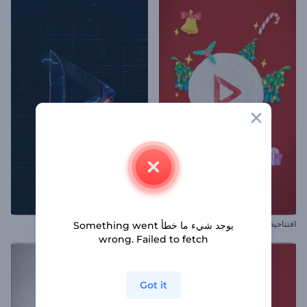
افتتاحية الكريسماس بالصلصال
شعار لعبة الحجر المكهرب
يوجد شيء ما خطأ Something went
wrong. Failed to fetch
Got it