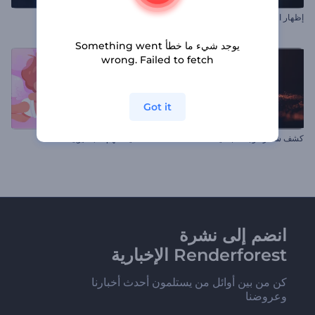
إظهار الشعار الأنيق
افتتاحية سينمائية مظلمة
يوجد شيء ما خطأ Something went
wrong. Failed to fetch
Got it
كشف شعار موجات جسيمات
افتتاحية سهم حب كيوبيد
انضم إلى نشرة
Renderforest الإخبارية
كن من بين أوائل من يستلمون أحدث أخبارنا
وعروضنا