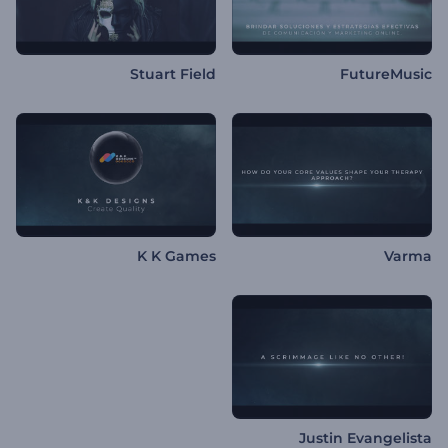
Stuart Field
FutureMusic
K K Games
Varma
Justin Evangelista