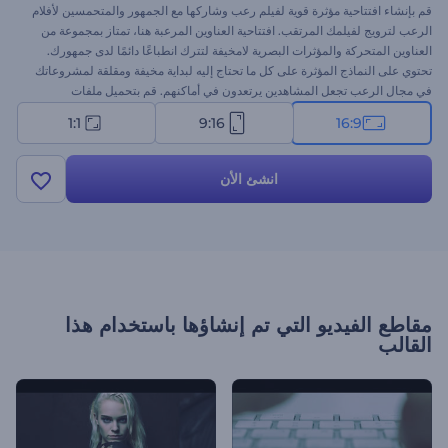
قم بإنشاء افتتاحية مؤثرة قوية لفيلم رعب وشاركها مع الجمهور والمتحمسين لأفلام
الرعب لترويج لفيلمك المرتقب. افتتاحية العناوين المرعبة هنا، تمتاز بمجموعة من
العناوين المتحركة والمؤثرات البصرية لامخيفة لتترك انطباعًا دائمًا لدى جمهورك.
تحتوي على النماذج المؤثرة على كل ما تحتاج إليه لبداية مخيفة ومقلقة لمشروعاتك
في مجال الرعب تجعل المشاهدين يرتعدون في أماكنهم. قم بتحميل ملفات
الوسائط، واكتب المحتوى النصي، وأضف مقطع موسيقي مؤثر في الخلفية للحصول
1:1
9:16
16:9
على افتتاحية. مثالية لللترويج لأفلام الرعب والدراما والجريمة والمشروعات
الوثائقية. جرب الآن!
انشئ الأن
مقاطع الفيديو التي تم إنشاؤها باستخدام هذا
القالب