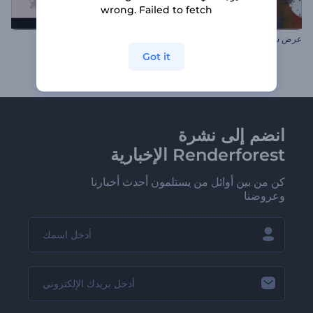
wrong. Failed to fetch
عرض شرائح الجزيئات المتناثرة
عرض شرائح لرذاذ الحبر
Got it
انضم إلى نشرة
Renderforest الإخبارية
كن من بين أوائل من يستلمون أحدث أخبارنا
وعروضنا