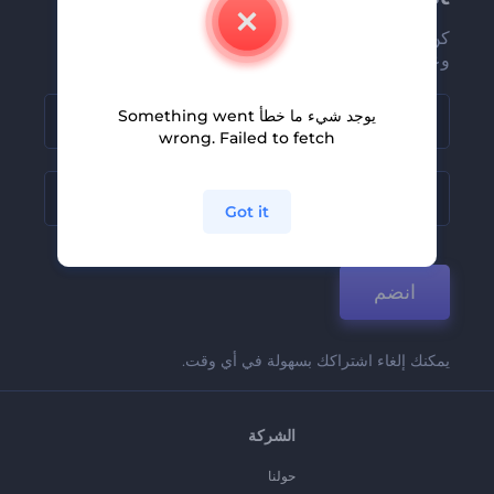
كن من بين أوائل من يستلمون أحدث أخبارنا
وعروضنا
يوجد شيء ما خطأ Something went
wrong. Failed to fetch
Got it
انضم
يمكنك إلغاء اشتراكك بسهولة في أي وقت.
الشركة
حولنا