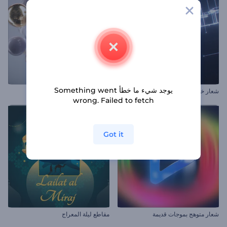
يوجد شيء ما خطأ Something went
شعار خطوط الدوائر الرقمية
افتتاحية فقاقيع معدنية
wrong. Failed to fetch
Got it
شعار متوهج بموجات قديمة
مقاطع ليلة المعراج